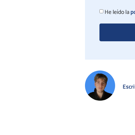
p
He leído la
Escri